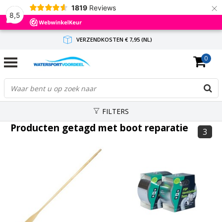
×
1819
Reviews
8,5
VERZENDKOSTEN € 7,95 (NL)
0
GRATIS VERZENDING(NL) VANAF € 65,-
BINNEN 1-3 WERKDAGEN ANTWOORD
FILTERS
Producten getagd met boot reparatie
3