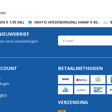
cten
N € 7,95 (NL)
GRATIS VERZENDING(NL) VANAF € 65,-
NIEUWSBRIEF
 van onze aanbiedingen
CCOUNT
BETAALMETHODEN
n
lingen
s
lijst
VERZENDING