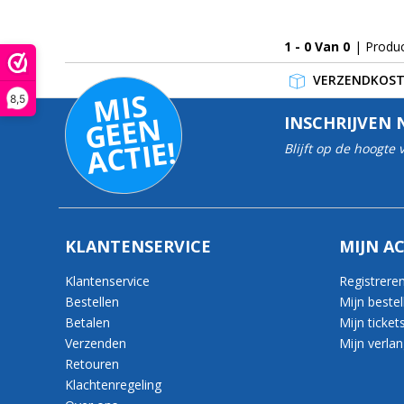
1 - 0 Van 0
| Produ
VERZENDKOSTE
MI
S
G
E
E
A
C
TI
8,5
N
INSCHRIJVEN 
E!
Blijft op de hoogte
KLANTENSERVICE
MIJN A
Klantenservice
Registrere
Bestellen
Mijn bestel
Betalen
Mijn ticket
Verzenden
Mijn verlang
Retouren
Klachtenregeling