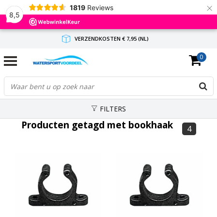
×
1819
Reviews
8,5
VERZENDKOSTEN € 7,95 (NL)
0
GRATIS VERZENDING(NL) VANAF € 65,-
BINNEN 1-3 WERKDAGEN ANTWOORD
FILTERS
Producten getagd met bookhaak
4