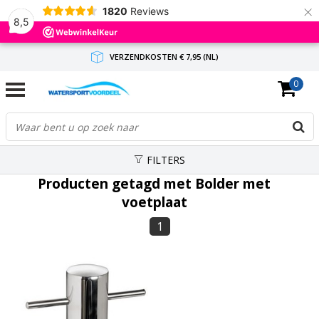
×
1820
Reviews
8,5
VERZENDKOSTEN € 7,95 (NL)
0
GRATIS VERZENDING(NL) VANAF € 65,-
BINNEN 1-3 WERKDAGEN ANTWOORD
FILTERS
Producten getagd met Bolder met
voetplaat
1