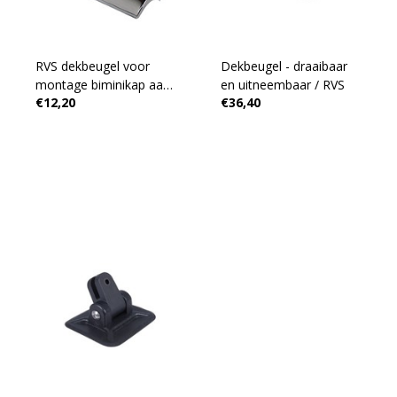
RVS dekbeugel voor
Dekbeugel - draaibaar
montage biminikap aan
en uitneembaar / RVS
€12,20
€36,40
de reling