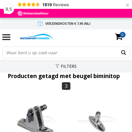
×
1819
Reviews
8,5
VERZENDKOSTEN € 7,95 (NL)
0
GRATIS VERZENDING(NL) VANAF € 65,-
BINNEN 1-3 WERKDAGEN ANTWOORD
FILTERS
Producten getagd met beugel biminitop
3