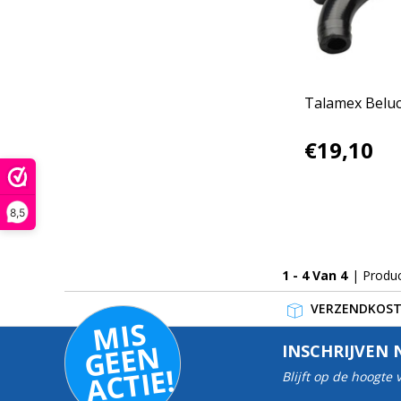
Talamex Beluc
€19,10
8,5
1 - 4 Van 4
| Produ
VERZENDKOSTE
MI
S
G
E
E
A
C
TI
N
INSCHRIJVEN 
E!
Blijft op de hoogte