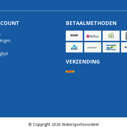
CCOUNT
BETAALMETHODEN
n
lingen
s
lijst
VERZENDING
© Copyright 2026 Watersportvoordeel