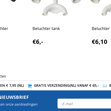
hter
Beluchter tank
Beluchter
€6,-
€6,10
cten
N € 7,95 (NL)
GRATIS VERZENDING(NL) VANAF € 65,-
NIEUWSBRIEF
 van onze aanbiedingen