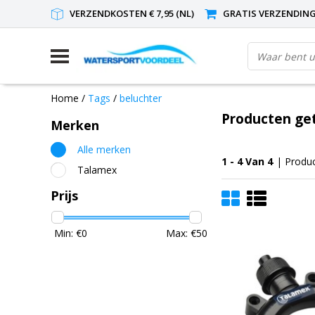
VERZENDKOSTEN € 7,95 (NL)
GRATIS VERZENDING(
Home
/
Tags
/
beluchter
Producten ge
Merken
Alle merken
1 - 4 Van 4
| Produ
Talamex
Prijs
Min: €
0
Max: €
50