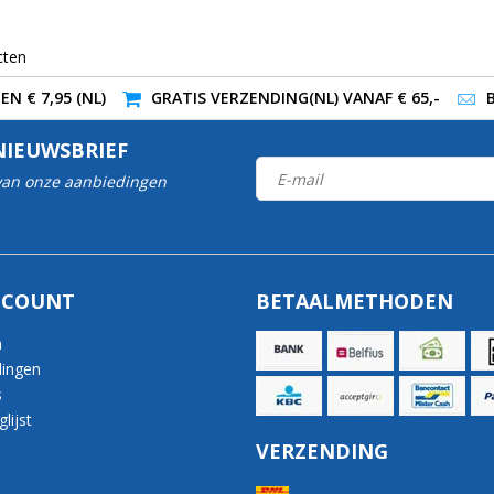
cten
N € 7,95 (NL)
GRATIS VERZENDING(NL) VANAF € 65,-
NIEUWSBRIEF
 van onze aanbiedingen
CCOUNT
BETAALMETHODEN
n
lingen
s
lijst
VERZENDING