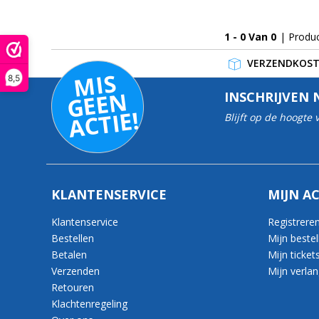
1 - 0 Van 0
| Produ
VERZENDKOSTE
MI
S
G
E
E
A
C
TI
8,5
N
INSCHRIJVEN 
E!
Blijft op de hoogte
KLANTENSERVICE
MIJN A
Klantenservice
Registrere
Bestellen
Mijn bestel
Betalen
Mijn ticket
Verzenden
Mijn verlang
Retouren
Klachtenregeling