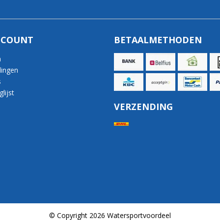
CCOUNT
BETAALMETHODEN
n
lingen
s
lijst
VERZENDING
© Copyright 2026 Watersportvoordeel