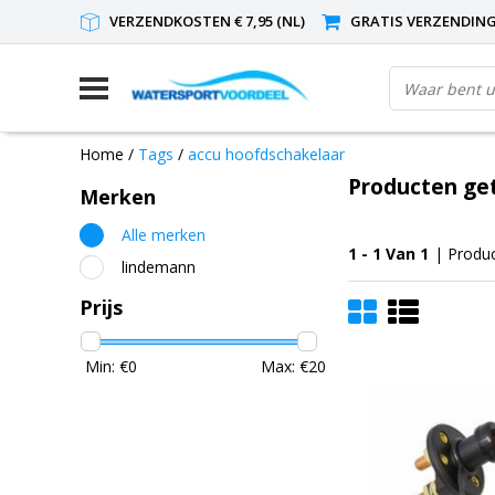
VERZENDKOSTEN € 7,95 (NL)
GRATIS VERZENDING(
Home
/
Tags
/
accu hoofdschakelaar
Producten ge
Merken
Alle merken
1 - 1 Van 1
| Produ
lindemann
Prijs
Min: €
0
Max: €
20