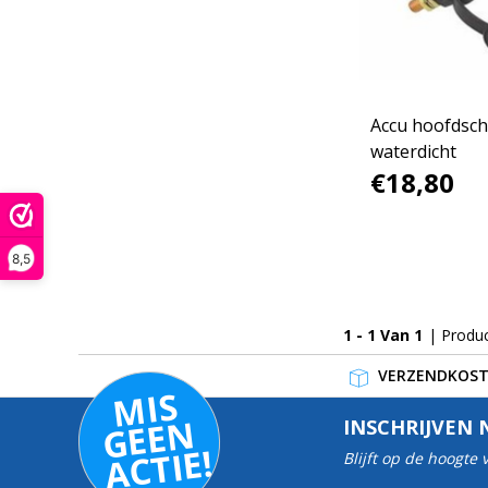
Accu hoofdsch
waterdicht
€18,80
8,5
1 - 1 Van 1
| Produ
VERZENDKOSTE
MI
S
G
E
E
A
C
TI
N
INSCHRIJVEN 
E!
Blijft op de hoogte