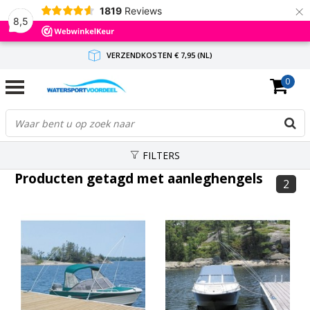
×
1819
Reviews
8,5
VERZENDKOSTEN € 7,95 (NL)
0
GRATIS VERZENDING(NL) VANAF € 65,-
BINNEN 1-3 WERKDAGEN ANTWOORD
FILTERS
Producten getagd met aanleghengels
2