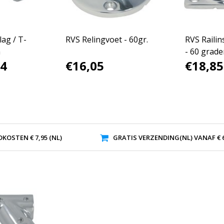
ag / T-
RVS Relingvoet - 60gr.
RVS Railin
n
- 60 grad
84
€16,05
€18,85
KOSTEN € 7,95 (NL)
GRATIS VERZENDING(NL) VANAF € 6