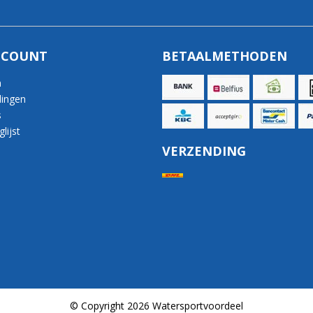
CCOUNT
BETAALMETHODEN
n
lingen
s
lijst
VERZENDING
© Copyright 2026 Watersportvoordeel