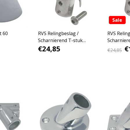
Sale
t 60
RVS Relingbeslag /
RVS Reling
Scharnierend T-stuk
Scharnier
€24,85
€
60graden
60graden
€24,85