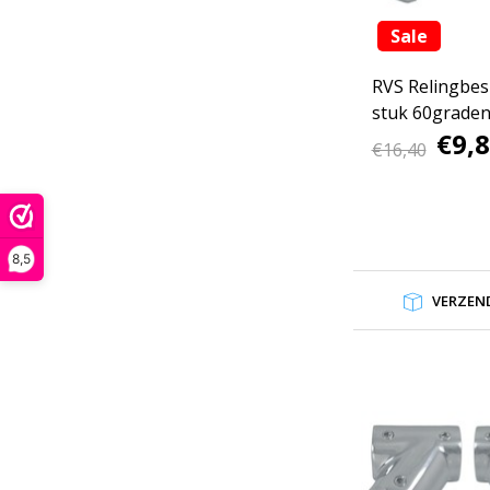
Sale
RVS Relingbesl
stuk 60grade
€9,
€16,40
8,5
VERZEND