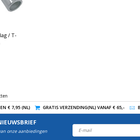
ag / T-
n
cten
N € 7,95 (NL)
GRATIS VERZENDING(NL) VANAF € 65,-
NIEUWSBRIEF
 van onze aanbiedingen