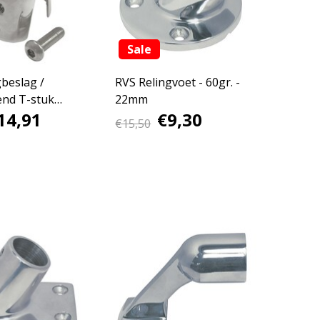
Sale
beslag /
RVS Relingvoet - 60gr. -
end T-stuk
22mm
14,91
€9,30
€15,50