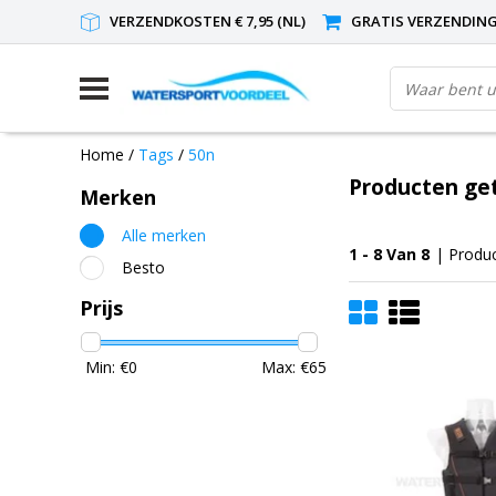
VERZENDKOSTEN € 7,95 (NL)
GRATIS VERZENDING(
Home
/
Tags
/
50n
Producten ge
Merken
Alle merken
1 - 8 Van 8
| Produ
Besto
Prijs
Min: €
0
Max: €
65