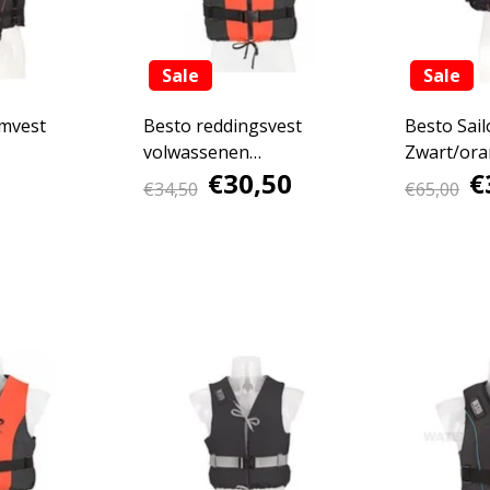
Sale
Sale
mvest
Besto reddingsvest
Besto Sail
volwassenen
Zwart/ora
€30,50
€
oranje/zwart
L
€34,50
€65,00