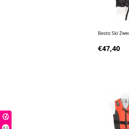
Besto Ski Zwe
€47,40
8,5