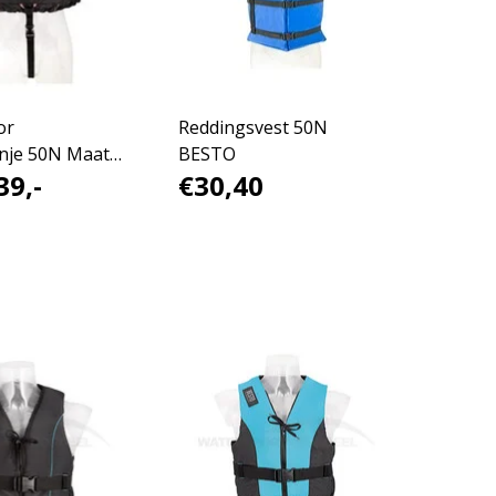
or
Reddingsvest 50N
nje 50N Maat:
BESTO
39,-
€30,40