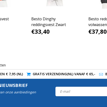
svest
Besto Dinghy
Besto red
reddingsvest Zwart
volwassen
€33,40
€37,80
Blauw
cten
N € 7,95 (NL)
GRATIS VERZENDING(NL) VANAF € 65,-
NIEUWSBRIEF
 van onze aanbiedingen