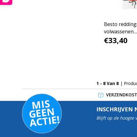
Besto redding
volwassenen
€33,40
oranje/zwart
1 - 8 Van 8
| Produ
VERZENDKOSTE
MI
S
G
E
E
A
C
TI
N
INSCHRIJVEN 
E!
Blijft op de hoogte