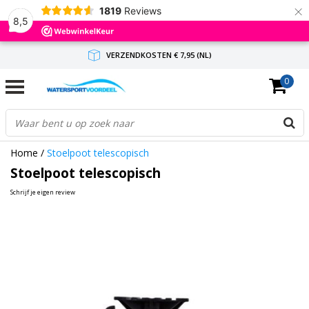
×
1819
Reviews
8,5
VERZENDKOSTEN € 7,95 (NL)
0
GRATIS VERZENDING(NL) VANAF € 65,-
BINNEN 1-3 WERKDAGEN ANTWOORD
Home
/
Stoelpoot telescopisch
Stoelpoot telescopisch
Schrijf je eigen review