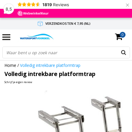
×
1819
Reviews
8,5
VERZENDKOSTEN € 7,95 (NL)
0
GRATIS VERZENDING(NL) VANAF € 65,-
BINNEN 1-3 WERKDAGEN ANTWOORD
Home
/
Volledig intrekbare platformtrap
Volledig intrekbare platformtrap
Schrijf je eigen review