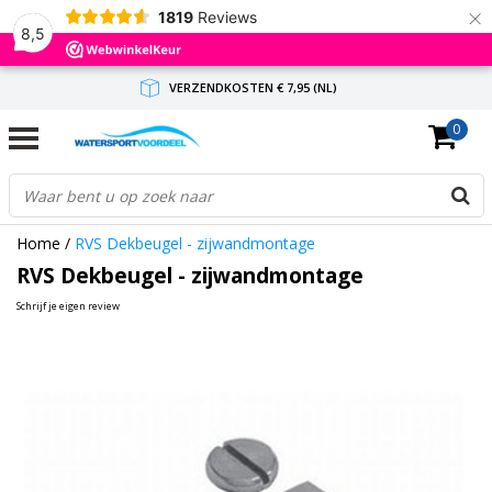
×
1819
Reviews
8,5
VERZENDKOSTEN € 7,95 (NL)
0
GRATIS VERZENDING(NL) VANAF € 65,-
BINNEN 1-3 WERKDAGEN ANTWOORD
Home
/
RVS Dekbeugel - zijwandmontage
RVS Dekbeugel - zijwandmontage
Schrijf je eigen review