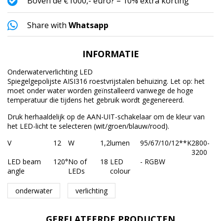
Boven de €1000,- euro? = 10% extra korting
Share with
Whatsapp
INFORMATIE
Onderwaterverlichting LED
Spiegelgepolijste AISI316 roestvrijstalen behuizing. Let op: het
moet onder water worden geïnstalleerd vanwege de hoge
temperatuur die tijdens het gebruik wordt gegenereerd.
Druk herhaaldelijk op de AAN-UIT-schakelaar om de kleur van
het LED-licht te selecteren (wit/groen/blauw/rood).
V
12
W
1,2
lumen
95/67/10/12**
K
2800-
3200
LED beam
120°
No of
18
LED
- RGBW
angle
LEDs
colour
onderwater
verlichting
GERELATEERDE PRODUCTEN