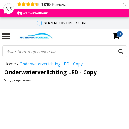
×
1819
Reviews
8,5
VERZENDKOSTEN € 7,95 (NL)
0
GRATIS VERZENDING(NL) VANAF € 65,-
BINNEN 1-3 WERKDAGEN ANTWOORD
Home
/
Onderwaterverlichting LED - Copy
Onderwaterverlichting LED - Copy
Schrijf je eigen review