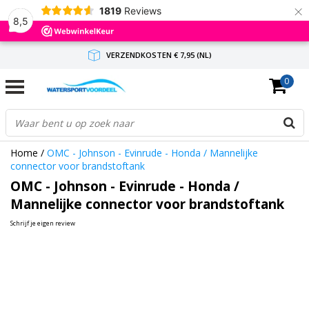
×
1819
Reviews
8,5
VERZENDKOSTEN € 7,95 (NL)
0
GRATIS VERZENDING(NL) VANAF € 65,-
BINNEN 1-3 WERKDAGEN ANTWOORD
Home
/
OMC - Johnson - Evinrude - Honda / Mannelijke
connector voor brandstoftank
OMC - Johnson - Evinrude - Honda /
Mannelijke connector voor brandstoftank
Schrijf je eigen review