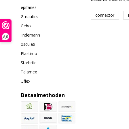
epifanes
connector
G-nautics
Gebo
lindemann
8,5
osculati
Plastimo
Starbrite
Talamex
Uflex
Betaalmethoden