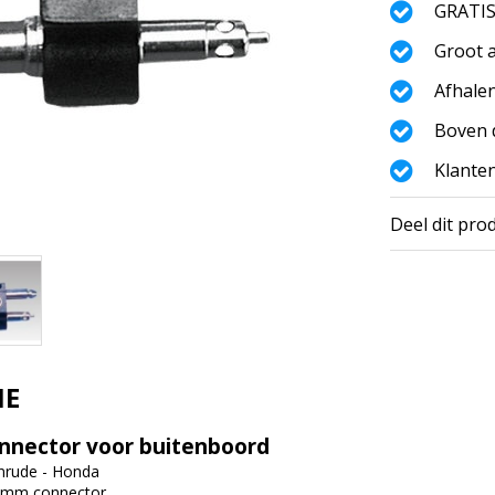
GRATIS
Groot a
Afhalen
Boven d
Klanten
Deel dit pro
IE
nnector voor buitenboord
nrude - Honda
5mm connector