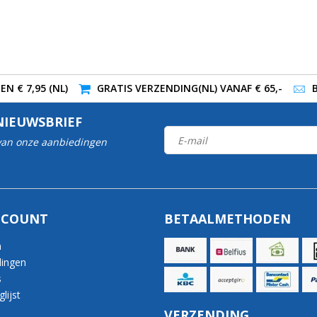
N € 7,95 (NL)
GRATIS VERZENDING(NL) VANAF € 65,-
NIEUWSBRIEF
 van onze aanbiedingen
CCOUNT
BETAALMETHODEN
n
lingen
s
lijst
VERZENDING