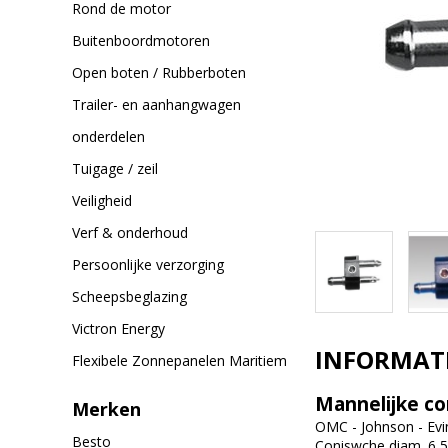
Rond de motor
Buitenboordmotoren
Open boten / Rubberboten
Trailer- en aanhangwagen
onderdelen
Tuigage / zeil
Veiligheid
Verf & onderhoud
Persoonlijke verzorging
Scheepsbeglazing
Victron Energy
INFORMAT
Flexibele Zonnepanelen Maritiem
Mannelijke co
Merken
OMC - Johnson - Evi
Besto
Coniswche diam. 6,