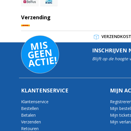
Verzending
VERZENDKOSTE
MI
S
G
E
E
A
C
TI
N
INSCHRIJVEN 
E!
Blijft op de hoogte
KLANTENSERVICE
MIJN A
Klantenservice
Registrere
Bestellen
Mijn bestel
Betalen
Mijn ticket
Verzenden
Mijn verlang
Retouren