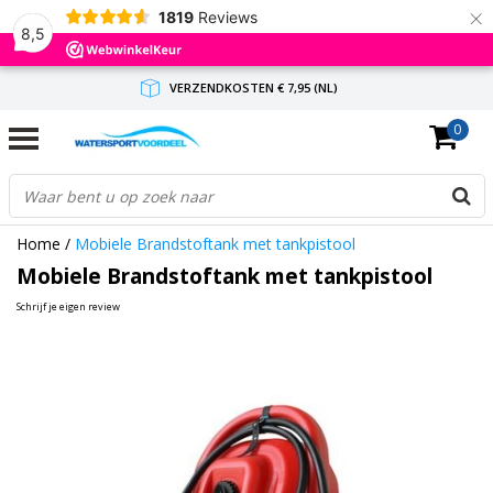
×
1819
Reviews
8,5
VERZENDKOSTEN € 7,95 (NL)
0
GRATIS VERZENDING(NL) VANAF € 65,-
BINNEN 1-3 WERKDAGEN ANTWOORD
Home
/
Mobiele Brandstoftank met tankpistool
Mobiele Brandstoftank met tankpistool
Schrijf je eigen review