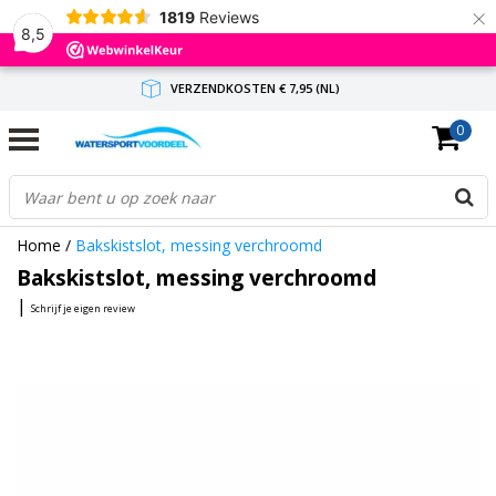
×
1819
Reviews
8,5
VERZENDKOSTEN € 7,95 (NL)
0
GRATIS VERZENDING(NL) VANAF € 65,-
BINNEN 1-3 WERKDAGEN ANTWOORD
Home
/
Bakskistslot, messing verchroomd
Bakskistslot, messing verchroomd
|
Schrijf je eigen review