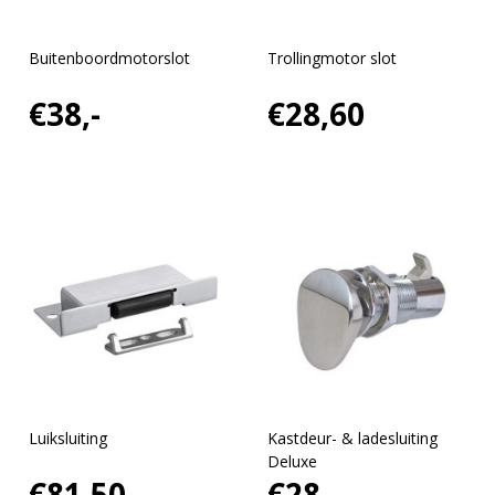
Buitenboordmotorslot
Trollingmotor slot
€38,-
€28,60
Luiksluiting
Kastdeur- & ladesluiting
Deluxe
€81,50
€28,-