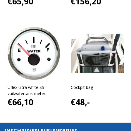
€65,90
€156,20
Uflex ultra white SS
Cockpit bag
vuilwatertank meter
€66,10
€48,-
INSCHRIJVEN NIEUWSBRIEF