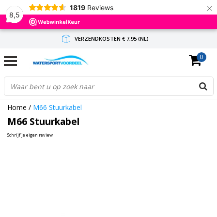
×
1819
Reviews
8,5
VERZENDKOSTEN € 7,95 (NL)
0
GRATIS VERZENDING(NL) VANAF € 65,-
BINNEN 1-3 WERKDAGEN ANTWOORD
Home
/
M66 Stuurkabel
M66 Stuurkabel
Schrijf je eigen review