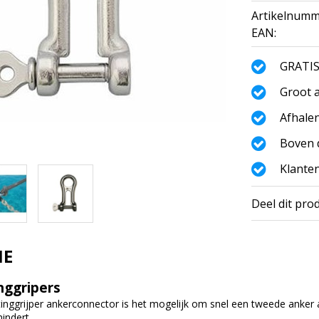
Artikelnumm
EAN:
GRATIS
Groot a
Afhalen
Boven d
Klanten
Deel dit pro
IE
ggripers
ggrijper ankerconnector is het mogelijk om snel een tweede anker a
indert.