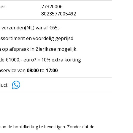
er:
77320006
8023577005492
 verzenden(NL) vanaf €65,-
ssortiment en voordelig geprijsd
 op afspraak in Zierikzee mogelijk
e €1000,- euro? = 10% extra korting
service van
09:00
to
17:00
duct
an de hoofdketting te bevestigen. Zonder dat de