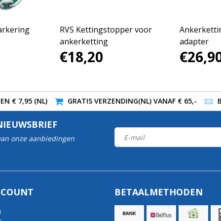
arkering
RVS Kettingstopper voor
Ankerkettin
ankerketting
adapter
€18,20
€26,9
N € 7,95 (NL)
GRATIS VERZENDING(NL) VANAF € 65,-
NIEUWSBRIEF
 van onze aanbiedingen
CCOUNT
BETAALMETHODEN
n