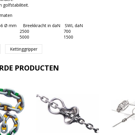
golfstabiliteit.
e maten
766 Ø mm
Breekkracht in daN
SWL daN
2500
700
5000
1500
Kettinggripper
ERDE PRODUCTEN