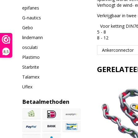
Verhoogt de wind- en 
epifanes
Verkrijgbaar in twe
G-nautics
Voor ketting DIN
Gebo
5 - 8
lindemann
8 - 12
osculati
Ankerconnector
8,5
Plastimo
Starbrite
GERELATE
Talamex
Uflex
Betaalmethoden