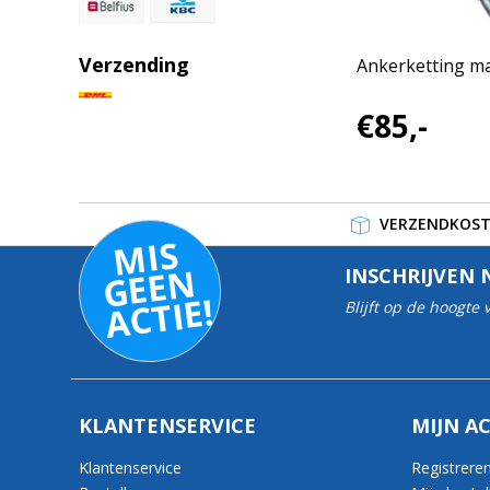
Verzending
Ankerketting m
€85,-
VERZENDKOSTE
MI
S
G
E
E
A
C
TI
N
INSCHRIJVEN 
E!
Blijft op de hoogte
KLANTENSERVICE
MIJN A
Klantenservice
Registrere