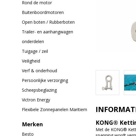
Rond de motor
Buitenboordmotoren
Open boten / Rubberboten
Trailer- en aanhangwagen
onderdelen
Tuigage / zeil
Veiligheid
Verf & onderhoud
Persoonlijke verzorging
Scheepsbeglazing
Victron Energy
INFORMAT
Flexibele Zonnepanelen Maritiem
KONG® Kettin
Merken
Met de KONG® Kettin
Besto
spanning wordt verm