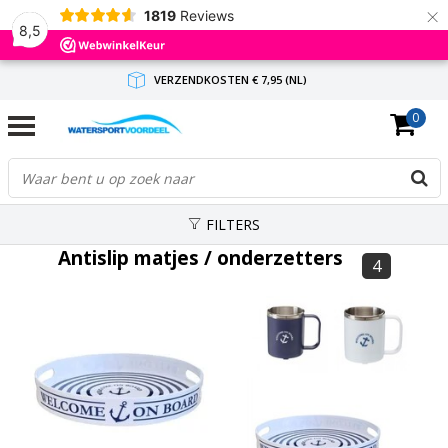
×
1819
Reviews
8,5
VERZENDKOSTEN € 7,95 (NL)
0
GRATIS VERZENDING(NL) VANAF € 65,-
BINNEN 1-3 WERKDAGEN ANTWOORD
FILTERS
Antislip matjes / onderzetters
4