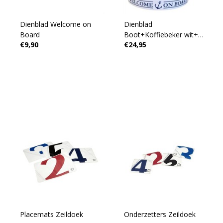
Dienblad Welcome on
Dienblad
Board
Boot+Koffiebeker wit+
€9,90
€24,95
Koffiebeker Blauw
Placemats Zeildoek
Onderzetters Zeildoek