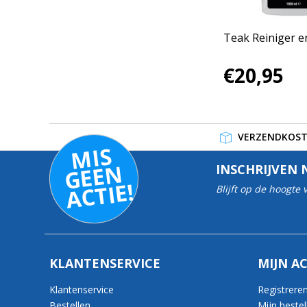
Teak Reiniger e
€20,95
VERZENDKOSTE
MI
S
G
E
E
A
C
TI
N
INSCHRIJVEN 
E!
Blijft op de hoogte
KLANTENSERVICE
MIJN A
Klantenservice
Registrere
Bestellen
Mijn bestel