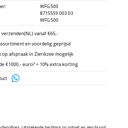
er:
WFG.500
8715559 003 03
WFG.500
 verzenden(NL) vanaf €65,-
ssortiment en voordelig geprijsd
 op afspraak in Zierikzee mogelijk
e €1000,- euro? = 10% extra korting
duct
fenolhars. Uitstekende hechting op ontvet en geschuurd