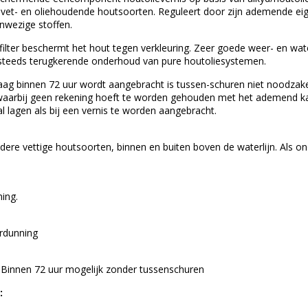
 vet- en oliehoudende houtsoorten. Reguleert door zijn ademende ei
nwezige stoffen.
ilter beschermt het hout tegen verkleuring. Zeer goede weer- en wat
t steeds terugkerende onderhoud van pure houtoliesystemen.
aag binnen 72 uur wordt aangebracht is tussen-schuren niet noodzakel
waarbij geen rekening hoeft te worden gehouden met het ademend ka
al lagen als bij een vernis te worden aangebracht.
dere vettige houtsoorten, binnen en buiten boven de waterlijn. Als o
ing.
erdunning
. Binnen 72 uur mogelijk zonder tussenschuren
: