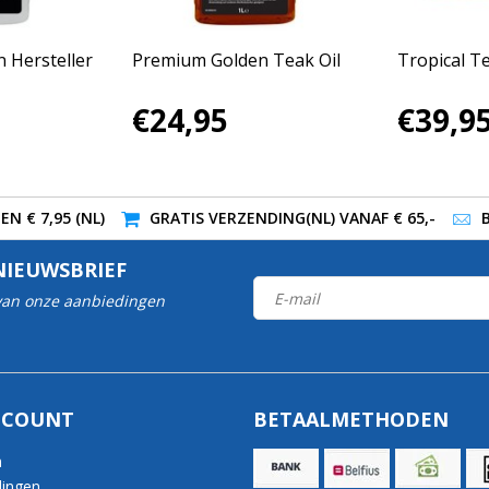
n Hersteller
Premium Golden Teak Oil
Tropical Te
€24,95
€39,9
N € 7,95 (NL)
GRATIS VERZENDING(NL) VANAF € 65,-
NIEUWSBRIEF
 van onze aanbiedingen
CCOUNT
BETAALMETHODEN
n
lingen