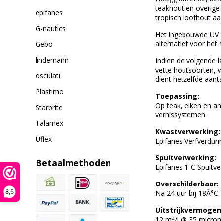
teakhout en overige
epifanes
tropisch loofhout aa
G-nautics
Het ingebouwde UV f
alternatief voor he
Gebo
lindemann
Indien de volgende l
vette houtsoorten, 
osculati
dient hetzelfde aant
Plastimo
Toepassing:
Op teak, eiken en an
Starbrite
vernissystemen.
Talamex
Kwastverwerking:
Uflex
Epifanes Verfverdunn
Spuitverwerking:
Betaalmethoden
Epifanes 1-C Spuitv
Overschilderbaar:
8,5
Na 24 uur bij 18Â°C
Uitstrijkvermogen
2
12 m
/l @ 35 micron