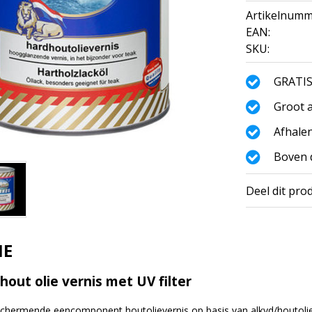
Artikelnumm
EAN:
SKU:
GRATIS
Groot a
Afhalen
Boven d
Deel dit pro
IE
out olie vernis met UV filter
hermende eencomponent houtolievernis op basis van alkyd/houtolie/