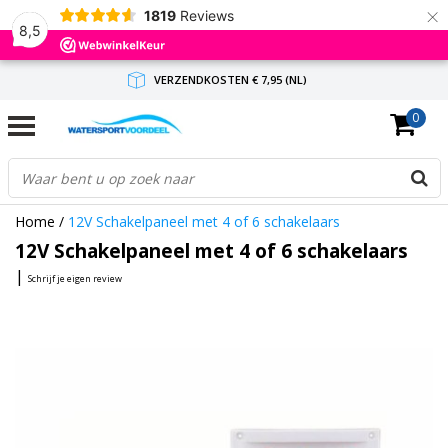
×
1819
Reviews
8,5
VERZENDKOSTEN € 7,95 (NL)
0
GRATIS VERZENDING(NL) VANAF € 65,-
BINNEN 1-3 WERKDAGEN ANTWOORD
Home
/
12V Schakelpaneel met 4 of 6 schakelaars
12V Schakelpaneel met 4 of 6 schakelaars
|
Schrijf je eigen review