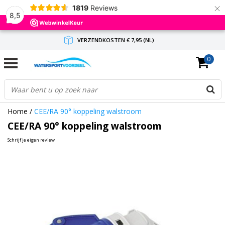
×
1819
Reviews
8,5
VERZENDKOSTEN € 7,95 (NL)
0
GRATIS VERZENDING(NL) VANAF € 65,-
BINNEN 1-3 WERKDAGEN ANTWOORD
Home
/
CEE/RA 90° koppeling walstroom
CEE/RA 90° koppeling walstroom
Schrijf je eigen review