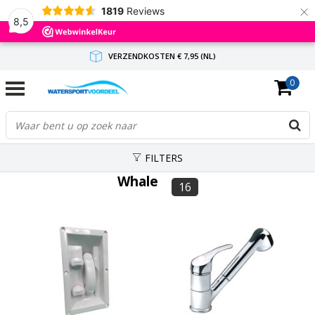
×
1819
Reviews
8,5
VERZENDKOSTEN € 7,95 (NL)
0
GRATIS VERZENDING(NL) VANAF € 65,-
BINNEN 1-3 WERKDAGEN ANTWOORD
FILTERS
Whale
16