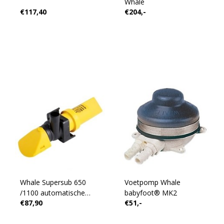
Whale
€117,40
€204,-
Whale Supersub 650
Voetpomp Whale
/1100 automatische
babyfoot® MK2
€87,90
€51,-
bilgepomp