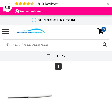
×
1819
Reviews
8,5
VERZENDKOSTEN € 7,95 (NL)
0
GRATIS VERZENDING(NL) VANAF € 65,-
BINNEN 1-3 WERKDAGEN ANTWOORD
FILTERS
1