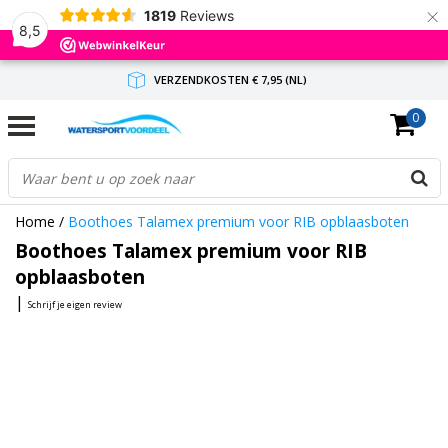
×
1819
Reviews
8,5
VERZENDKOSTEN € 7,95 (NL)
0
GRATIS VERZENDING(NL) VANAF € 65,-
BINNEN 1-3 WERKDAGEN ANTWOORD
Home
/
Boothoes Talamex premium voor RIB opblaasboten
Boothoes Talamex premium voor RIB
opblaasboten
|
Schrijf je eigen review