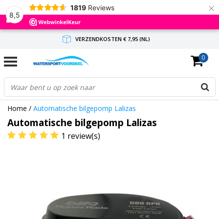
×
1819
Reviews
8,5
VERZENDKOSTEN € 7,95 (NL)
0
GRATIS VERZENDING(NL) VANAF € 65,-
BINNEN 1-3 WERKDAGEN ANTWOORD
Home
/
Automatische bilgepomp Lalizas
Automatische bilgepomp Lalizas
1 review(s)