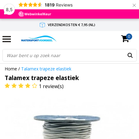
×
1819
Reviews
8,5
VERZENDKOSTEN € 7,95 (NL)
0
GRATIS VERZENDING(NL) VANAF € 65,-
BINNEN 1-3 WERKDAGEN ANTWOORD
Home
/
Talamex trapeze elastiek
Talamex trapeze elastiek
1 review(s)