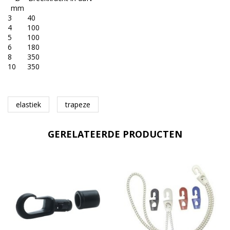
mm
3
40
4
100
5
100
6
180
8
350
10
350
elastiek
trapeze
GERELATEERDE PRODUCTEN